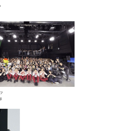
ら
フ
影