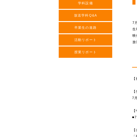
学科設備
放送学科Q&A
7
卒業生の進路
生
映
活動リポート
放
授業リポート
【
【
7
【
■
【
「