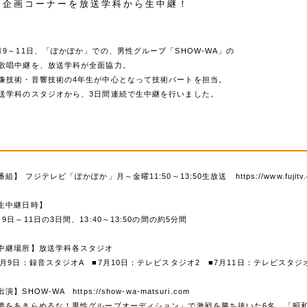
企画コーナーを放送学科から生中継！
月9～11日、「ぽかぽか」での、男性グループ「SHOW-WA」の
歌唱中継を、放送学科が全面協力。
像技術・音響技術の4年生が中心となって技術パートを担当。
送学科のスタジオから、3日間連続で生中継を行いました。
番組】 フジテレビ「ぽかぽか」月～金曜11:50～13:50生放送
https://www.fujit
生中継日時】
月9日～11日の3日間、13:40～13:50の間の約5分間
中継場所】放送学科各スタジオ
7月9日：録音スタジオA ■7月10日：テレビスタジオ2 ■7月11日：テレビスタジ
出演】SHOW-WA
https://show-wa-matsuri.com
夢をあきらめるな！男性グループオーディション」で激戦を勝ち抜いた6名。「昭