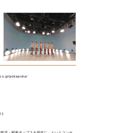
v.co.jp/pokapoka/
オ1
和歌謡・昭和ポップスを現代に」というコンセ